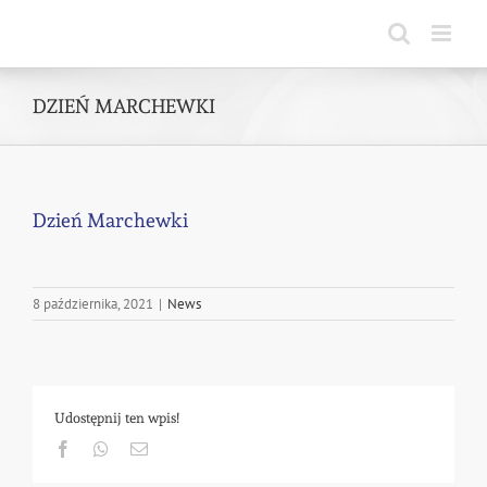
Skip
to
content
DZIEŃ MARCHEWKI
Dzień Marchewki
8 października, 2021
|
News
Udostępnij ten wpis!
Facebook
Whatsapp
Email