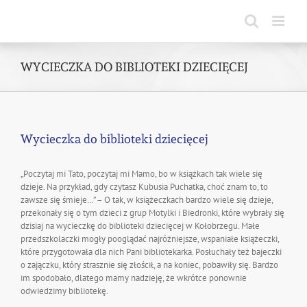
Skip
to
content
WYCIECZKA DO BIBLIOTEKI DZIECIĘCEJ
Wycieczka do biblioteki dziecięcej
„Poczytaj mi Tato, poczytaj mi Mamo, bo w książkach tak wiele się
dzieje. Na przykład, gdy czytasz Kubusia Puchatka, choć znam to, to
zawsze się śmieje…” – O tak, w książeczkach bardzo wiele się dzieje,
przekonały się o tym dzieci z grup Motylki i Biedronki, które wybrały się
dzisiaj na wycieczkę do biblioteki dziecięcej w Kołobrzegu. Małe
przedszkolaczki mogły pooglądać najróżniejsze, wspaniałe książeczki,
które przygotowała dla nich Pani bibliotekarka. Posłuchały też bajeczki
o zajączku, który strasznie się złościł, a na koniec, pobawiły się. Bardzo
im spodobało, dlatego mamy nadzieję, że wkrótce ponownie
odwiedzimy bibliotekę.