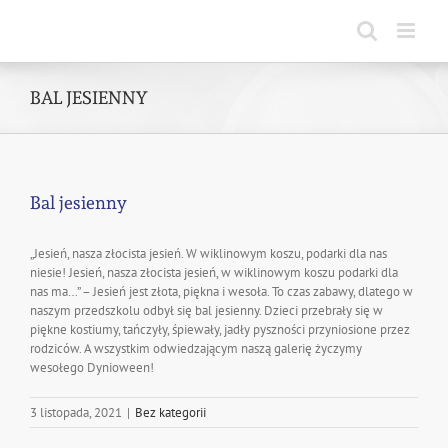
Skip
to
content
BAL JESIENNY
Bal jesienny
„Jesień, nasza złocista jesień. W wiklinowym koszu, podarki dla nas
niesie! Jesień, nasza złocista jesień, w wiklinowym koszu podarki dla
nas ma…” – Jesień jest złota, piękna i wesoła. To czas zabawy, dlatego w
naszym przedszkolu odbył się bal jesienny. Dzieci przebrały się w
piękne kostiumy, tańczyły, śpiewały, jadły pyszności przyniosione przez
rodziców. A wszystkim odwiedzającym naszą galerię życzymy
wesołego Dynioween!
3 listopada, 2021
|
Bez kategorii