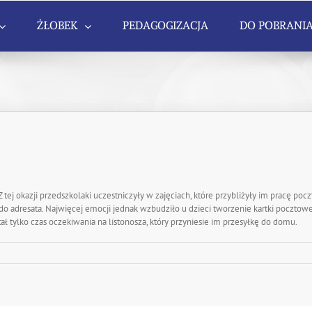
ŻŁOBEK
PEDAGOGIZACJA
DO POBRANI
j okazji przedszkolaki uczestniczyły w zajęciach, które przybliżyły im pracę poczty i
do adresata. Najwięcej emocji jednak wzbudziło u dzieci tworzenie kartki pocztowej
stał tylko czas oczekiwania na listonosza, który przyniesie im przesyłkę do domu.