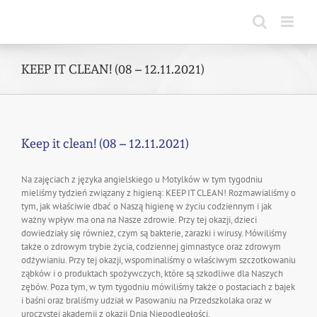
Skip
to
content
KEEP IT CLEAN! (08 – 12.11.2021)
Keep it clean! (08 – 12.11.2021)
Na zajęciach z języka angielskiego u Motylków w tym tygodniu
mieliśmy tydzień związany z higieną: KEEP IT CLEAN! Rozmawialiśmy o
tym, jak właściwie dbać o Naszą higienę w życiu codziennym i jak
ważny wpływ ma ona na Nasze zdrowie. Przy tej okazji, dzieci
dowiedziały się również, czym są bakterie, zarazki i wirusy. Mówiliśmy
także o zdrowym trybie życia, codziennej gimnastyce oraz zdrowym
odżywianiu. Przy tej okazji, wspominaliśmy o właściwym szczotkowaniu
ząbków i o produktach spożywczych, które są szkodliwe dla Naszych
zębów. Poza tym, w tym tygodniu mówiliśmy także o postaciach z bajek
i baśni oraz braliśmy udział w Pasowaniu na Przedszkolaka oraz w
uroczystej akademii z okazji Dnia Niepodległości.