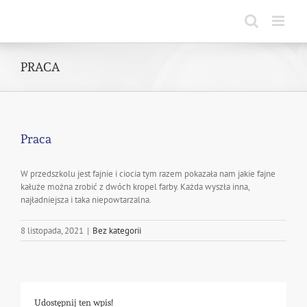
Skip
to
content
PRACA
Praca
W przedszkolu jest fajnie i ciocia tym razem pokazała nam jakie fajne
kałuże można zrobić z dwóch kropel farby. Każda wyszła inna,
najładniejsza i taka niepowtarzalna.
8 listopada, 2021
|
Bez kategorii
Udostępnij ten wpis!