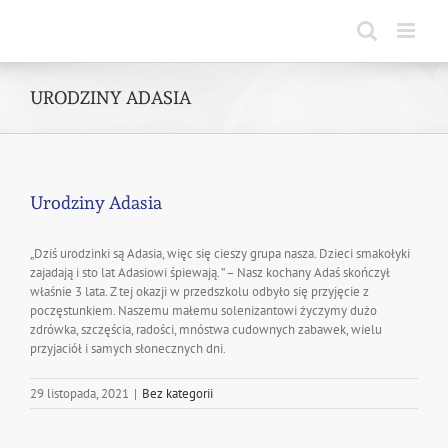
Skip
to
content
URODZINY ADASIA
Urodziny Adasia
„Dziś urodzinki są Adasia, więc się cieszy grupa nasza. Dzieci smakołyki
zajadają i sto lat Adasiowi śpiewają. ” – Nasz kochany Adaś skończył
właśnie 3 lata. Z tej okazji w przedszkolu odbyło się przyjęcie z
poczęstunkiem. Naszemu małemu solenizantowi życzymy dużo
zdrówka, szczęścia, radości, mnóstwa cudownych zabawek, wielu
przyjaciół i samych słonecznych dni.
29 listopada, 2021
|
Bez kategorii