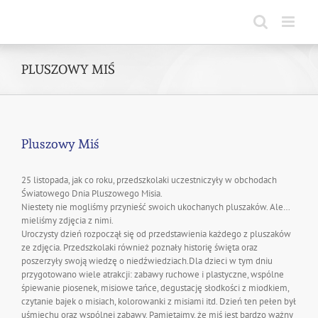
Skip
to
content
PLUSZOWY MIŚ
Pluszowy Miś
25 listopada, jak co roku, przedszkolaki uczestniczyły w obchodach
Światowego Dnia Pluszowego Misia.
Niestety nie mogliśmy przynieść swoich ukochanych pluszaków. Ale…
mieliśmy zdjęcia z nimi.
Uroczysty dzień rozpoczął się od przedstawienia każdego z pluszaków
ze zdjęcia. Przedszkolaki również poznały historię święta oraz
poszerzyły swoją wiedzę o niedźwiedziach.Dla dzieci w tym dniu
przygotowano wiele atrakcji: zabawy ruchowe i plastyczne, wspólne
śpiewanie piosenek, misiowe tańce, degustację słodkości z miodkiem,
czytanie bajek o misiach, kolorowanki z misiami itd. Dzień ten pełen był
uśmiechu oraz wspólnej zabawy. Pamiętajmy, że miś jest bardzo ważny