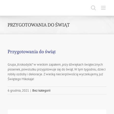
Skip
to
content
PRZYGOTOWANIA DO ŚWIĄT
Przygotowania do świąt
Grupa „Krokodylki” w wielkim zapałem, przy dźwiękach świątecznych
piosenek, powolutku przygotowuje się do świąt. W tym tygodniu, dzieci
robiły ozdoby i dekoracje. Z wielką niecierpliwością wyczekujemy, już
Świętego Mikołaja!
6 grudnia, 2021
|
Bez kategorii