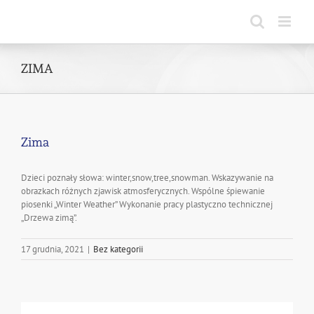
Skip
to
content
ZIMA
Zima
Dzieci poznały słowa: winter,snow,tree,snowman. Wskazywanie na
obrazkach różnych zjawisk atmosferycznych. Wspólne śpiewanie
piosenki „Winter Weather” Wykonanie pracy plastyczno technicznej
„Drzewa zimą”.
17 grudnia, 2021
|
Bez kategorii