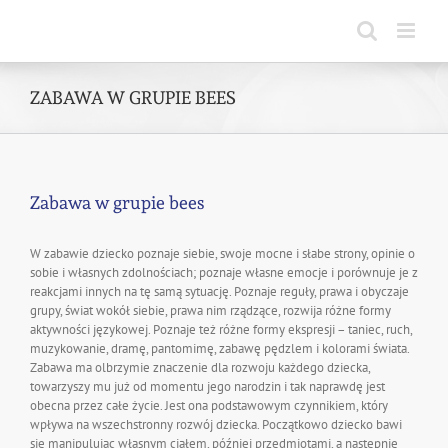
Skip
to
content
ZABAWA W GRUPIE BEES
Zabawa w grupie bees
W zabawie dziecko poznaje siebie, swoje mocne i słabe strony, opinie o
sobie i własnych zdolnościach; poznaje własne emocje i porównuje je z
reakcjami innych na tę samą sytuację. Poznaje reguły, prawa i obyczaje
grupy, świat wokół siebie, prawa nim rządzące, rozwija różne formy
aktywności językowej. Poznaje też różne formy ekspresji – taniec, ruch,
muzykowanie, dramę, pantomimę, zabawę pędzlem i kolorami świata.
Zabawa ma olbrzymie znaczenie dla rozwoju każdego dziecka,
towarzyszy mu już od momentu jego narodzin i tak naprawdę jest
obecna przez całe życie. Jest ona podstawowym czynnikiem, który
wpływa na wszechstronny rozwój dziecka. Początkowo dziecko bawi
się manipulując własnym ciałem, później przedmiotami, a następnie