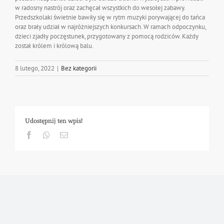
w radosny nastrój oraz zachęcał wszystkich do wesołej zabawy.
Przedszkolaki świetnie bawiły się w rytm muzyki porywającej do tańca
oraz brały udział w najróżniejszych konkursach. W ramach odpoczynku,
dzieci zjadły poczęstunek, przygotowany z pomocą rodziców. Każdy
został królem i królową balu.
8 lutego, 2022
|
Bez kategorii
Udostępnij ten wpis!
Facebook
Whatsapp
Email