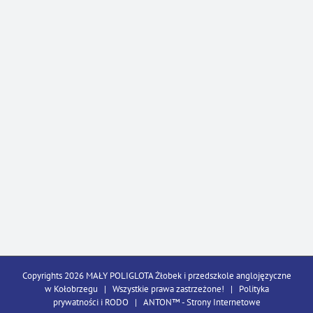
Copyrights 2026 MAŁY POLIGLOTA Żłobek i przedszkole anglojęzyczne
w Kołobrzegu | Wszystkie prawa zastrzeżone! |
Polityka
prywatności i RODO
| ANTON™ -
Strony Internetowe