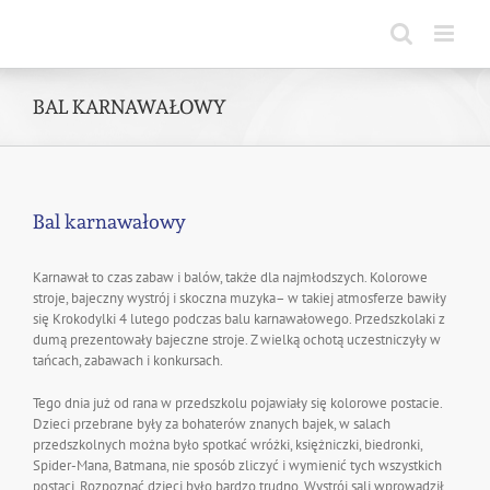
Skip
to
content
BAL KARNAWAŁOWY
Bal karnawałowy
Karnawał to czas zabaw i balów, także dla najmłodszych. Kolorowe
stroje, bajeczny wystrój i skoczna muzyka– w takiej atmosferze bawiły
się Krokodylki 4 lutego podczas balu karnawałowego. Przedszkolaki z
dumą prezentowały bajeczne stroje. Z wielką ochotą uczestniczyły w
tańcach, zabawach i konkursach.
Tego dnia już od rana w przedszkolu pojawiały się kolorowe postacie.
Dzieci przebrane były za bohaterów znanych bajek, w salach
przedszkolnych można było spotkać wróżki, księżniczki, biedronki,
Spider-Mana, Batmana, nie sposób zliczyć i wymienić tych wszystkich
postaci. Rozpoznać dzieci było bardzo trudno. Wystrój sali wprowadził