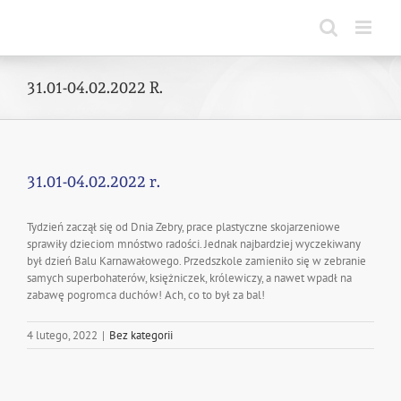
Skip
to
content
31.01-04.02.2022 R.
31.01-04.02.2022 r.
Tydzień zaczął się od Dnia Zebry, prace plastyczne skojarzeniowe
sprawiły dzieciom mnóstwo radości. Jednak najbardziej wyczekiwany
był dzień Balu Karnawałowego. Przedszkole zamieniło się w zebranie
samych superbohaterów, księżniczek, królewiczy, a nawet wpadł na
zabawę pogromca duchów! Ach, co to był za bal!
4 lutego, 2022
|
Bez kategorii