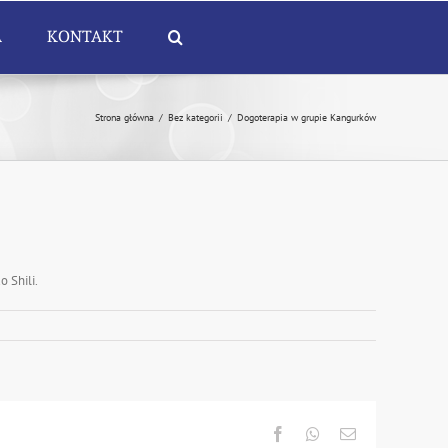
A
KONTAKT
Strona główna
/
Bez kategorii
/
Dogoterapia w grupie Kangurków
 Shili.
Facebook
Whatsapp
Email