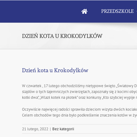
Skip
to
PRZEDSZKOLE
content
DZIEŃ KOTA U KROKODYLKÓW
Dzień kota u Krokodylków
W czwartek , 17 lutego obchodziliśmy nietypowe święto „Światowy Dzi
slajdów o tych tajemniczych zwierzętach, zapoznały się z kocimi obyc
kotki dwa”, „Wlazł kotek na płotek” oraz konkursy „Kto szybciej wypije 
Oczywiście najwięcej radości sprawiła dzieciom wizyta dwóch kociaków.
Celem obchodów tego dnia było podkreślenie znaczenia kotów w życ
21 lutego, 2022
|
Bez kategorii