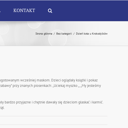
A
KONTAKT
Strona główna
/
Bez kategorii
/
Dzień kota u Krokodylków
rzygotowanym wcześniej maskom. Dzieci oglądały książki i pokaz
 zabawy” przy znanych piosenkach: „Uciekaj myszko „, „My jesteśmy
ły bardzo przyjazne i chętnie dawały się dzieciom głaskać i karmić.
ąt.