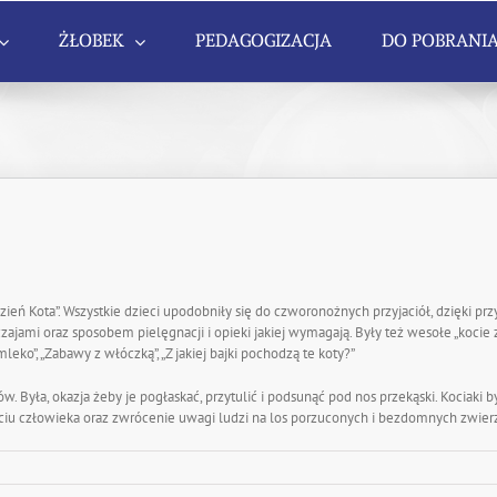
ŻŁOBEK
PEDAGOGIZACJA
DO POBRANI
eń Kota”. Wszystkie dzieci upodobniły się do czworonożnych przyjaciół, dzięki p
zajami oraz sposobem pielęgnacji i opieki jakiej wymagają. Były też wesołe „kocie
mleko”, „Zabawy z włóczką”, „Z jakiej bajki pochodzą te koty?”
 Była, okazja żeby je pogłaskać, przytulić i podsunąć pod nos przekąski. Kociaki by
iu człowieka oraz zwrócenie uwagi ludzi na los porzuconych i bezdomnych zwierz