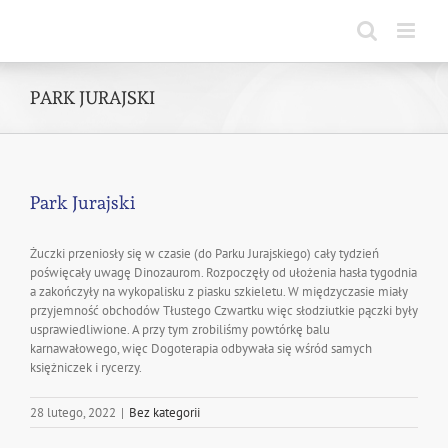
Skip
to
content
PARK JURAJSKI
Park Jurajski
Żuczki przeniosły się w czasie (do Parku Jurajskiego) cały tydzień
poświęcały uwagę Dinozaurom. Rozpoczęły od ułożenia hasła tygodnia
a zakończyły na wykopalisku z piasku szkieletu. W międzyczasie miały
przyjemność obchodów Tłustego Czwartku więc słodziutkie pączki były
usprawiedliwione. A przy tym zrobiliśmy powtórkę balu
karnawałowego, więc Dogoterapia odbywała się wśród samych
księżniczek i rycerzy.
28 lutego, 2022
|
Bez kategorii