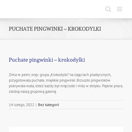
Skip
to
content
PUCHATE PINGWINKI – KROKODYLKI
Puchate pingwinki – krokodylki
Zima w pełni, więc grupa „Krokodylki” na zajęciach plastycznych,
przygotowała puchate, miękkie pingwinki. Brzuszki pingwinków
pokrywała wata, toteż każdy był mięciutki i miły w dotyku. Piękne prace,
zdobią naszą grupową galerię.
14 lutego, 2022
|
Bez kategorii