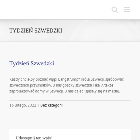
Skip
to
content
TYDZIEŃ SZWEDZKI
Tydzień Szwedzki
Każdy chciałby poznać Pippi Langstrumpf, króla Szwecji, spróbować
szwedzkich przysmaków. U nas gościły szwedzka Fika. A także
zaprojektować domy w Szwecji. U nas dzieci spisały się na medal.
16 lutego, 2022
|
Bez kategorii
Udostępnij ten wpis!