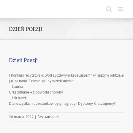
Skip
to
content
DZIEŃ POEZJI
Dzień Poezji
I Konkurs recytatorski: „Pod życzliwym kapeluszem ” w naszym oddziale
już za nami. Z naszej grupy wzięli udział:
– Laurka
Oraz zdalnie – z powodu choroby
– Michałek
Dla wszystkich uczestników były nagrody i Dyplomy. Gratulujemy!!!
28 marca, 2022
|
Bez kategorii