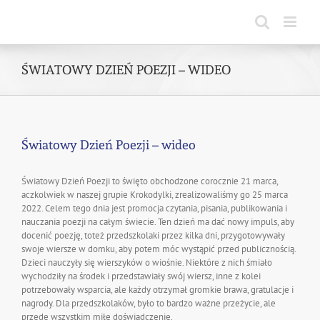
Skip
to
content
ŚWIATOWY DZIEŃ POEZJI – WIDEO
Światowy Dzień Poezji – wideo
Światowy Dzień Poezji to święto obchodzone corocznie 21 marca,
aczkolwiek w naszej grupie Krokodylki, zrealizowaliśmy go 25 marca
2022. Celem tego dnia jest promocja czytania, pisania, publikowania i
nauczania poezji na całym świecie. Ten dzień ma dać nowy impuls, aby
docenić poezję, toteż przedszkolaki przez kilka dni, przygotowywały
swoje wiersze w domku, aby potem móc wystąpić przed publicznością.
Dzieci nauczyły się wierszyków o wiośnie. Niektóre z nich śmiało
wychodziły na środek i przedstawiały swój wiersz, inne z kolei
potrzebowały wsparcia, ale każdy otrzymał gromkie brawa, gratulacje i
nagrody. Dla przedszkolaków, było to bardzo ważne przeżycie, ale
przede wszystkim miłe doświadczenie.