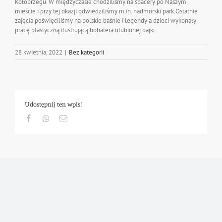
Kołobrzegu. W międzyczasie chodziliśmy na spacery po Naszym
mieście i przy tej okazji odwiedziliśmy m.in. nadmorski park.Ostatnie
zajęcia poświęciliśmy na polskie baśnie i legendy a dzieci wykonały
pracę plastyczną ilustrującą bohatera ulubionej bajki.
28 kwietnia, 2022
|
Bez kategorii
Udostępnij ten wpis!
Facebook
Whatsapp
Email