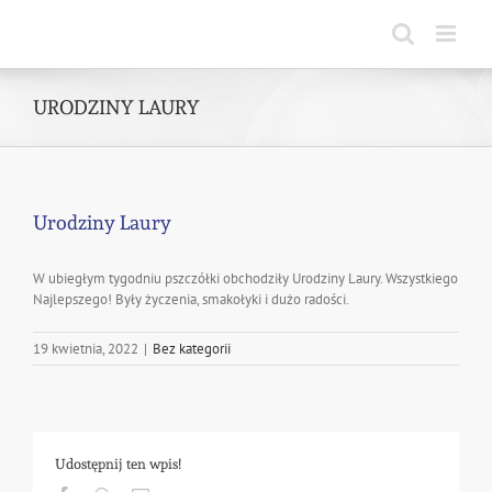
Skip
to
content
URODZINY LAURY
Urodziny Laury
W ubiegłym tygodniu pszczółki obchodziły Urodziny Laury. Wszystkiego
Najlepszego! Były życzenia, smakołyki i dużo radości.
19 kwietnia, 2022
|
Bez kategorii
Udostępnij ten wpis!