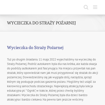
Skip
to
content
WYCIECZKA DO STRAŻY POŻARNEJ
Wycieczka do Straży Pożarnej
Tuż po drugim śniadaniu 11 maja 2022 wyjechaliśmy na wycieczkę do
Straży Pożarnej. Podróż autokarem była dla nas krótka, ale każda okazja
do podróży autkokarem jest fascynująca. Na miejscu przywitał nas pan
strażak, który opowiedział nam jak musi przygotować się strażak do akcji
pożarniczej. Dowiedzieliśmy się jak wygląda strój, narzędzia, sprzęt
którym się posługuje podczas gaszenia pożaru. Mogliśmy też usiąść za
kierownicą samochodu strażackiego. Największą atrakcją była lekcja
edukacyjna pt: ” Ognik”, w trakcie, której przez chwilę byliśmy
strażakami. Wycieczka do Straży Pożarnej była dla dzieci bardzo
atrakcyjna i bardzo ciekawa. Na pewno tam jeszcze wrócimy.