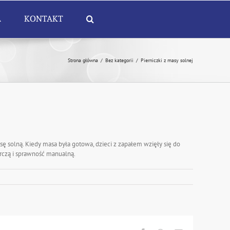
A
KONTAKT
Strona główna
/
Bez kategorii
/
Pierniczki z masy solnej
sę solną. Kiedy masa była gotowa, dzieci z zapałem wzięły się do
órczą i sprawność manualną.