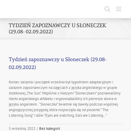
Skip
to
content
TYDZIEŃ ZAPOZNAWCZY U SŁONECZEK
(29.08- 02.09.2022)
Tydzień zapoznawczy u Słoneczek (29.08-
02.09.2022)
Koniec sierpnia i początek września był tygodniem adaptacyjnym i
zarazem zapoznawczym na zajęciach z języka angielskiego w grupie
żłobkowej „The Sun”. Wspólnie z Naszymi “Słoneczkami” poznawaliśmy
literki angielskiego alfabetu i wypowiadaliśmy ich pierwsze słowa w
języku angielskim . “Słoneczka” świetnie się bawiły podczas wspólnej
anglojęzycznej przygody, która rozpoczęła się od piosenki “ The
Listening Song” i słów ”Eyes are watching, Ears are Listening…”
5 września, 2022
|
Bez kategorii