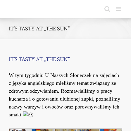
Skip
to
content
IT’S TASTY AT „THE SUN”
IT’S TASTY AT „THE SUN”
W tym tygodniu U Naszych Słoneczek na zajęciach
z języka angielskiego mieliśmy temat związany z
e
zdrowym
odżywianiem
.
Rozmawialiśmy o pracy
kucharza i o gotowaniu ulubionej zupki, poznaliśmy
nazwy warzyw i owoców oraz porównywaliśmy ich
smaki