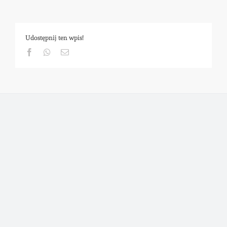
Udostępnij ten wpis!
Facebook
Whatsapp
Email