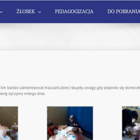
ŻŁOBEK
PEDAGOGIZACJA
DO POBRANI
 Film bardzo zainteresował maluszki,dzieci skupiły uwagę gdy pojawiło się słonecz
erię życzymy miłego dnia.