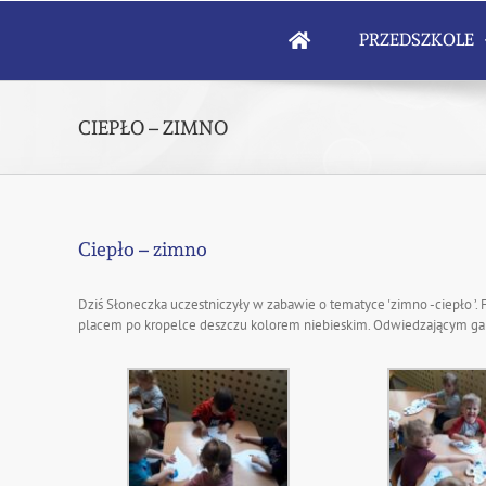
Skip
to
PRZEDSZKOLE
content
CIEPŁO – ZIMNO
Ciepło – zimno
Dziś Słoneczka uczestniczyły w zabawie o tematyce 'zimno -ciepło ’.
placem po kropelce deszczu kolorem niebieskim. Odwiedzającym gal