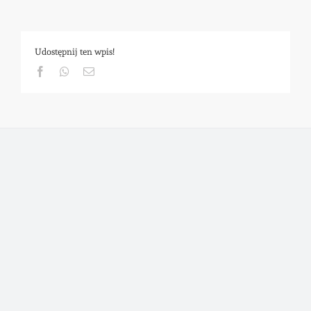
Udostępnij ten wpis!
Facebook
Whatsapp
Email