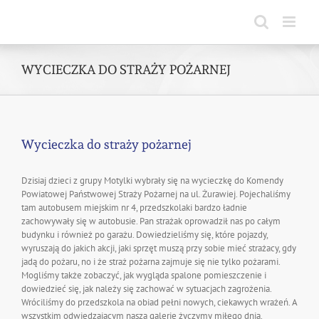
Skip
to
content
WYCIECZKA DO STRAŻY POŻARNEJ
Wycieczka do straży pożarnej
Dzisiaj dzieci z grupy Motylki wybrały się na wycieczkę do Komendy
Powiatowej Państwowej Straży Pożarnej na ul. Żurawiej. Pojechaliśmy
tam autobusem miejskim nr 4, przedszkolaki bardzo ładnie
zachowywały się w autobusie. Pan strażak oprowadził nas po całym
budynku i również po garażu. Dowiedzieliśmy się, które pojazdy,
wyruszają do jakich akcji, jaki sprzęt muszą przy sobie mieć strażacy, gdy
jadą do pożaru, no i że straż pożarna zajmuje się nie tylko pożarami.
Mogliśmy także zobaczyć, jak wygląda spalone pomieszczenie i
dowiedzieć się, jak należy się zachować w sytuacjach zagrożenia.
Wróciliśmy do przedszkola na obiad pełni nowych, ciekawych wrażeń. A
wszystkim odwiedzającym naszą galerię życzymy miłego dnia.