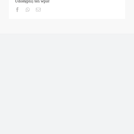
Udostępnij ten wpis!
Facebook
Whatsapp
Email