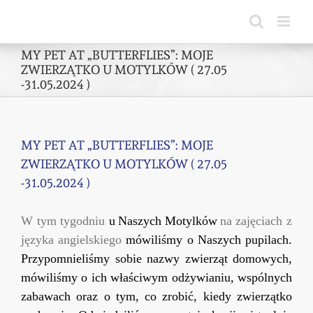
Skip
to
content
MY PET AT „BUTTERFLIES”: MOJE
ZWIERZĄTKO U MOTYLKÓW ( 27.05
-31.05.2024 )
MY PET AT „BUTTERFLIES”: MOJE
ZWIERZĄTKO U MOTYLKÓW ( 27.05
-31.05.2024 )
W tym tygodniu
u
Naszych Motylków
na zajęciach z
języka angielskiego
mówiliśmy o Naszych pupilach.
Przyp
o
mnieliśmy
sobie nazwy zwierząt domowych,
m
ówiliśmy
o
ich właściwym odżywianiu, wspólnych
zabawach oraz o tym, co zrobić, kiedy zwierzątko