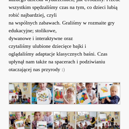
wszystkim
s
pędzaliśmy czas na tym, co dzieci lubią
robić najbardziej, czyli
na
wspólnych
zabawach.
G
raliśmy
w rozmaite
gry
edukacyjne;
stolikowe,
dywanowe
i
interaktywne
oraz
czyta
liśmy
ulubion
e
dziecięc
e
baj
ki
i
ogląd
aliśmy
adaptacje klasycznych baśni.
Czas
upłynął nam także na spacerach i podziwianiu
otaczającej nas przyrody
:
)