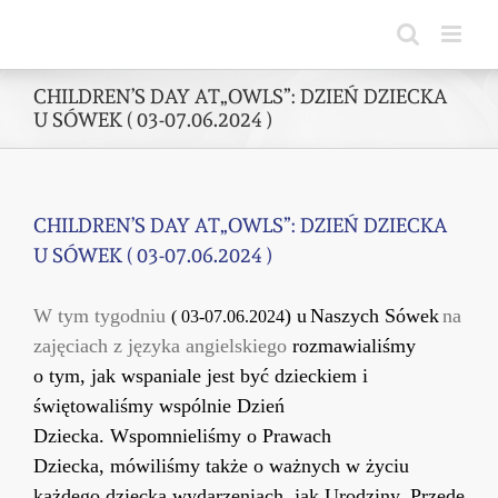
Skip
to
content
CHILDREN’S DAY AT„OWLS”: DZIEŃ DZIECKA
U SÓWEK ( 03-07.06.2024 )
CHILDREN’S DAY AT„OWLS”: DZIEŃ DZIECKA
U SÓWEK ( 03-07.06.2024 )
W tym tygodniu
)
u
Naszych
Sówek
na
(
03-07
.06.202
4
zajęciach z języka angielskiego
rozmawialiśmy
o
tym, jak wspaniale jest
by
ć
dzieckiem i
świętowaliśmy wspólnie Dzień
Dziecka.
W
spomnieliśmy
o Prawach
Dziecka,
mówiliśmy także o ważnych w życiu
każdego dziecka wydarzeniach, jak Urodziny.
P
rzede