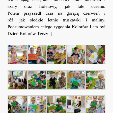
szary oraz fi
ole
towy,
jak fale
oceanu
.
Potem
przyszedł czas
na
gorącą
czerw
ień i
róż,
jak
słodkie
letnie truskawki
i
maliny.
Podsumowaniem
całego
tygodnia Kolorów Lata był
Dzień Kolorów Tęczy :
)