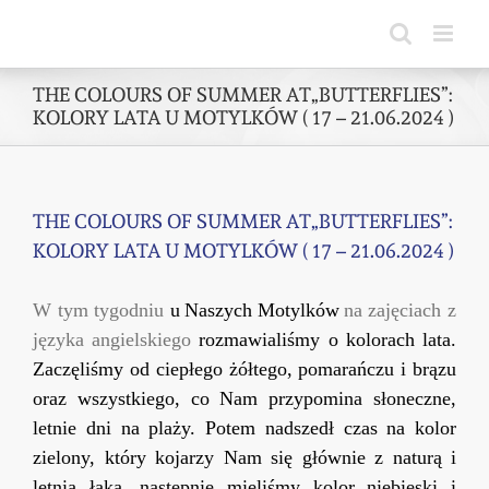
Skip
to
content
THE COLOURS OF SUMMER AT„BUTTERFLIES”:
KOLORY LATA U MOTYLKÓW ( 17 – 21.06.2024 )
THE COLOURS OF SUMMER AT„BUTTERFLIES”:
KOLORY LATA U MOTYLKÓW ( 17 – 21.06.2024 )
W tym tygodniu
u
Naszych Motylków
na zajęciach z
języka angielskiego
rozmawialiśmy o kolorach lata.
Zaczęliśmy od
ciepłego
żółtego,
pomarańcz
u
i
brązu
oraz
wszystkiego, co Nam przypomina słoneczne,
letnie dni
na plaży
. Potem nadszedł czas na kolor
zielony, który kojarzy Nam się głównie z natur
ą i
letnią łąką
, następnie mieliśmy kolor niebieski
i