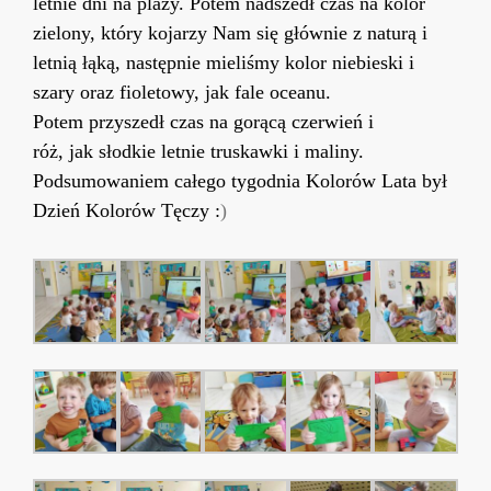
letnie dni
na plaży
. Potem nadszedł czas na kolor
zielony, który kojarzy Nam się głównie z natur
ą i
letnią łąką
, następnie mieliśmy kolor niebieski
i
szary oraz fi
ole
towy,
jak fale
oceanu
.
Potem
przyszedł czas
na
gorącą
czerw
ień i
róż,
jak
słodkie
letnie truskawki
i
maliny.
Podsumowaniem
całego
tygodnia Kolorów Lata był
Dzień Kolorów Tęczy :
)