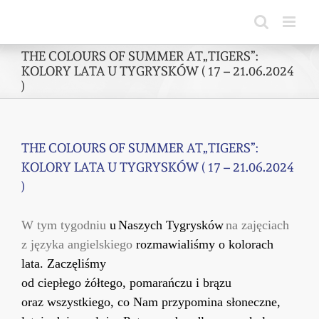
Skip
to
content
THE COLOURS OF SUMMER AT„TIGERS”:
KOLORY LATA U TYGRYSKÓW ( 17 – 21.06.2024
)
THE COLOURS OF SUMMER AT„TIGERS”:
KOLORY LATA U TYGRYSKÓW ( 17 – 21.06.2024
)
W tym tygodniu
u
Naszych
Tygrys
ków
na zajęciach
z języka angielskiego
rozmawialiśmy o kolorach
lata. Zaczęliśmy
od
ciepłego
żółtego,
pomarańcz
u
i
brązu
oraz
wszystkiego, co Nam przypomina słoneczne,