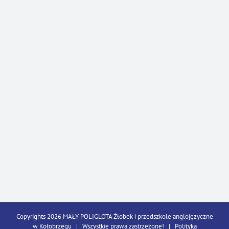
Copyrights 2026 MAŁY POLIGLOTA Żłobek i przedszkole anglojęzyczne
w Kołobrzegu | Wszystkie prawa zastrzeżone! |
Polityka