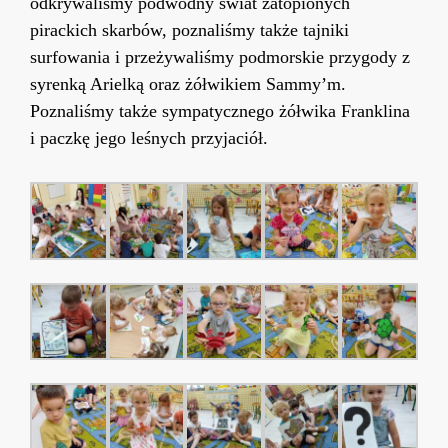
odkrywaliśmy podwodny świat zatopionych
pirackich skarbów, poznaliśmy także tajniki
surfowania i przeżywali
ś
my podmorskie przygody z
syrenką Arielk
ą
oraz żółwikiem Sammy’m.
Poznaliśmy także sympatycznego żółwika Franklina
i paczkę jego leśnych przyjaciół.