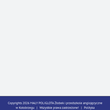
Copyrights 2026 MAŁY POLIGLOTA Żłobek i przedszkole anglojęzyczne
w Kołobrzegu | Wszystkie prawa zastrzeżone! |
Polityka