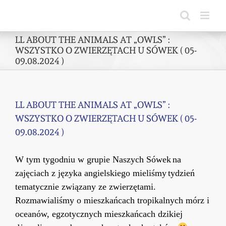
Skip
to
content
LL ABOUT THE ANIMALS AT „OWLS” :
WSZYSTKO O ZWIERZĘTACH U SÓWEK ( 05-
09.08.2024 )
LL ABOUT THE ANIMALS AT „OWLS” :
WSZYSTKO O ZWIERZĘTACH U SÓWEK ( 05-
09.08.2024 )
W tym tygodniu w grupie Naszych
Sówek
na
zajęciach z języka angielskiego mieliśmy
tydzień
tematycznie związany
ze zwierzętami.
Rozmawialiśmy o mieszkańcach tropikalnych mórz i
oceanów, egzotycznych mieszkańcach dzikiej