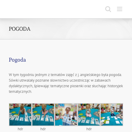
Skip
to
content
POGODA
Pogoda
W tym tygodniu jednym z tematów zajęć z j. angielskiego była pogoda.
Sówki utrwalały poznane słownictwo uczestnicząc w zabawach
dydaktycznych, śpiewając tematyczne piosenki oraz słuchając historyjek
tematycznych.
hdr
hdr
hdr