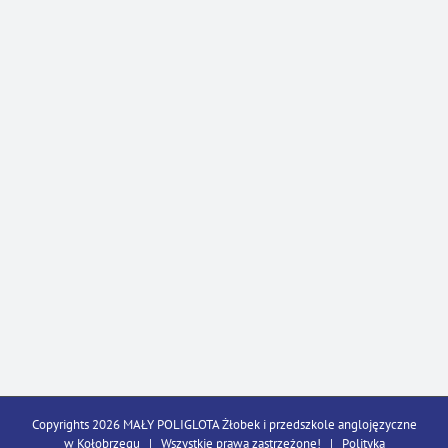
Copyrights 2026 MAŁY POLIGLOTA Żłobek i przedszkole anglojęzyczne
w Kołobrzegu | Wszystkie prawa zastrzeżone! |
Polityka