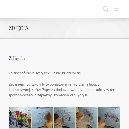
Skip
to
content
ZDJĘCIA
Zdjęcia
Co słychać Panie Tygrysie?….a nic, nudzi mi się…
Zadaniem Tygrysków było pomalowanie Tygrysa na tablicy
interaktywnej. Każdy Tygrysek dodawał swoje ulubione kolory, w ten
sposób wyszedł przepiękny i kolorowy Pan Tygrys!