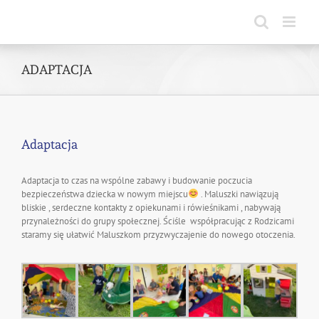
Skip
to
content
ADAPTACJA
Adaptacja
Adaptacja to czas na wspólne zabawy i budowanie poczucia
bezpieczeństwa dziecka w nowym miejscu
. Maluszki nawiązują
bliskie , serdeczne kontakty z opiekunami i rówieśnikami , nabywają
przynależności do grupy społecznej. Ściśle współpracując z Rodzicami
staramy się ułatwić Maluszkom przyzwyczajenie do nowego otoczenia.