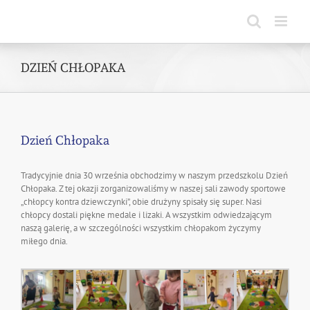
Skip
to
content
DZIEŃ CHŁOPAKA
Dzień Chłopaka
Tradycyjnie dnia 30 września obchodzimy w naszym przedszkolu Dzień
Chłopaka. Z tej okazji zorganizowaliśmy w naszej sali zawody sportowe
„chłopcy kontra dziewczynki”, obie drużyny spisały się super. Nasi
chłopcy dostali piękne medale i lizaki. A wszystkim odwiedzającym
naszą galerię, a w szczególności wszystkim chłopakom życzymy
miłego dnia.