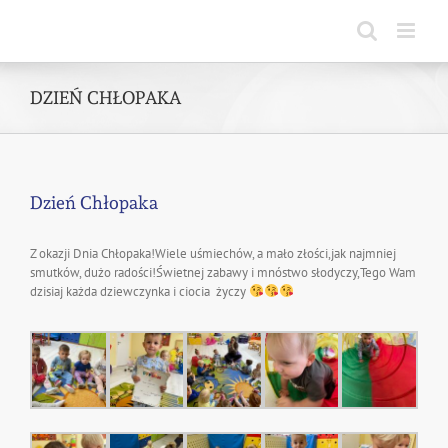
Skip
to
content
DZIEŃ CHŁOPAKA
Dzień Chłopaka
Z okazji Dnia Chłopaka!Wiele uśmiechów, a mało złości,jak najmniej
smutków, dużo radości!Świetnej zabawy i mnóstwo słodyczy,Tego Wam
dzisiaj każda dziewczynka i ciocia życzy