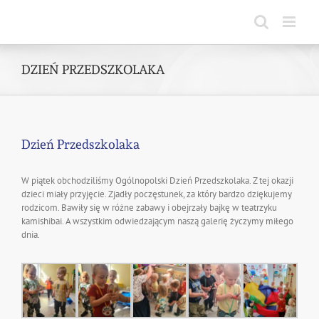
Skip
to
content
DZIEŃ PRZEDSZKOLAKA
Dzień Przedszkolaka
W piątek obchodziliśmy Ogólnopolski Dzień Przedszkolaka. Z tej okazji
dzieci miały przyjęcie. Zjadły poczęstunek, za który bardzo dziękujemy
rodzicom. Bawiły się w różne zabawy i obejrzały bajkę w teatrzyku
kamishibai. A wszystkim odwiedzającym naszą galerię życzymy miłego
dnia.