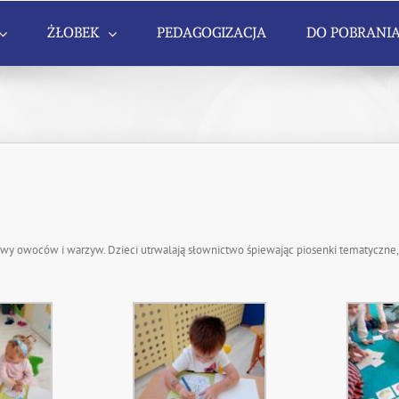
ŻŁOBEK
PEDAGOGIZACJA
DO POBRANI
azwy owoców i warzyw. Dzieci utrwalają słownictwo śpiewając piosenki tematyczn