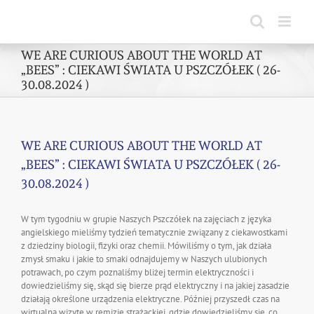
Skip
to
content
WE ARE CURIOUS ABOUT THE WORLD AT
„BEES” : CIEKAWI ŚWIATA U PSZCZÓŁEK ( 26-
30.08.2024 )
WE ARE CURIOUS ABOUT THE WORLD AT
„BEES” : CIEKAWI ŚWIATA U PSZCZÓŁEK ( 26-
30.08.2024 )
W tym tygodniu w grupie Naszych Pszczółek na zajęciach z języka
angielskiego mieliśmy tydzień tematycznie związany z ciekawostkami
z dziedziny biologii, fizyki oraz chemii. Mówiliśmy o tym, jak działa
zmysł smaku i jakie to smaki odnajdujemy w Naszych ulubionych
potrawach, po czym poznaliśmy bliżej termin elektryczności i
dowiedzieliśmy się, skąd się bierze prąd elektryczny i na jakiej zasadzie
działają określone urządzenia elektryczne. Później przyszedł czas na
wirtualną wizytę w remizie strażackiej, gdzie dowiedzieliśmy się, co