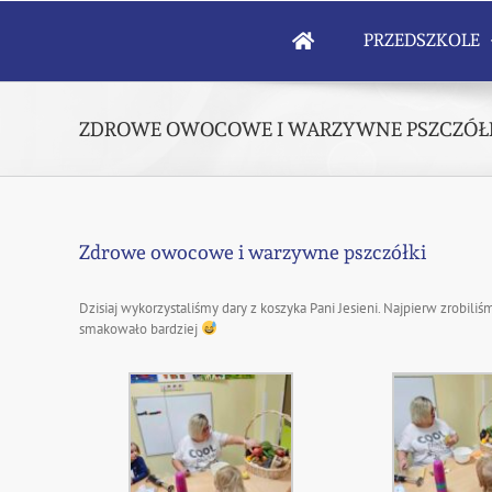
Skip
to
PRZEDSZKOLE
content
ZDROWE OWOCOWE I WARZYWNE PSZCZÓŁ
Zdrowe owocowe i warzywne pszczółki
Dzisiaj wykorzystaliśmy dary z koszyka Pani Jesieni. Najpierw zrobili
smakowało bardziej