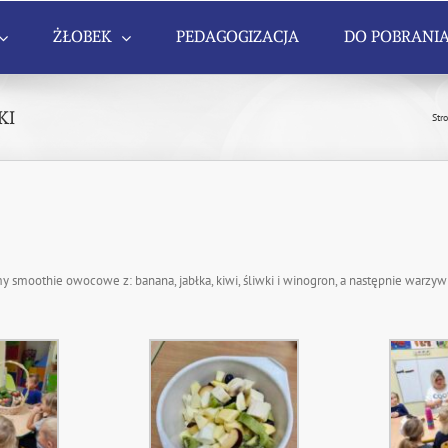
ŻŁOBEK
PEDAGOGIZACJA
DO POBRANI
KI
Str
śmy smoothie owocowe z: banana, jabłka, kiwi, śliwki i winogron, a następnie warzyw