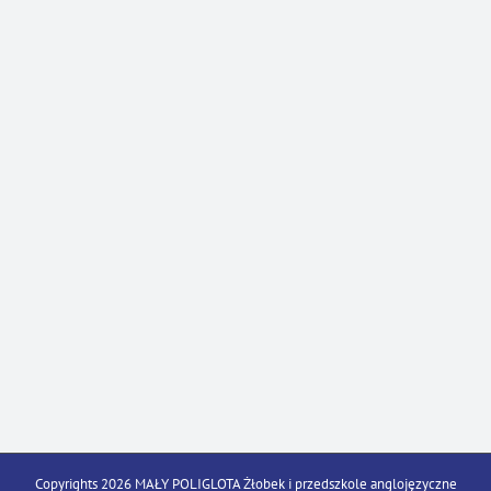
Copyrights 2026 MAŁY POLIGLOTA Żłobek i przedszkole anglojęzyczne