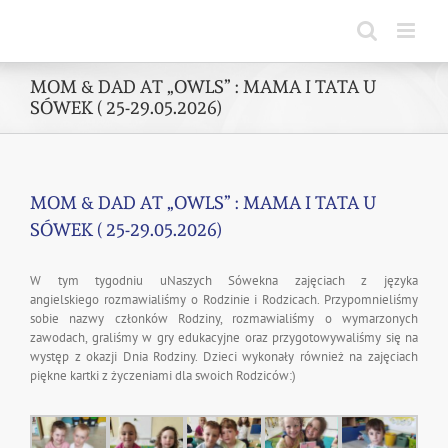
Skip
to
content
MOM & DAD AT „OWLS” : MAMA I TATA U
SÓWEK ( 25-29.05.2026)
MOM & DAD AT „OWLS” : MAMA I TATA U
SÓWEK ( 25-29.05.2026)
W tym tygodniu uNaszych Sówekna zajęciach z języka
angielskiego rozmawialiśmy o Rodzinie i Rodzicach. Przypomnieliśmy
sobie nazwy członków Rodziny, rozmawialiśmy o wymarzonych
zawodach, graliśmy w gry edukacyjne oraz przygotowywaliśmy się na
występ z okazji Dnia Rodziny. Dzieci wykonały również na zajęciach
piękne kartki z życzeniami dla swoich Rodziców:)