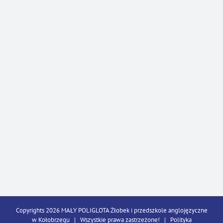
Copyrights 2026 MAŁY POLIGLOTA Żłobek i przedszkole anglojęzyczne
w Kołobrzegu | Wszystkie prawa zastrzeżone! |
Polityka