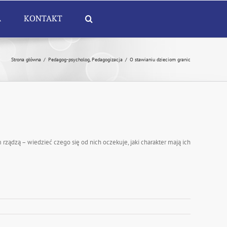
A
KONTAKT
Strona główna
/
Pedagog-psycholog
,
Pedagogizacja
/
O stawianiu dzieciom granic
rządzą – wiedzieć czego się od nich oczekuje, jaki charakter mają ich