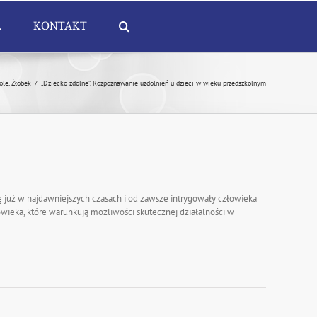
A
KONTAKT
ole
,
Żłobek
/
„Dziecko zdolne”. Rozpoznawanie uzdolnień u dzieci w wieku przedszkolnym
 już w najdaw­niejszych czasach i od zawsze intrygowały człowieka
owieka, które wa­runkują możliwości skutecznej działalności w