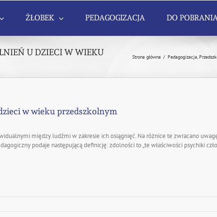
ŻŁOBEK
PEDAGOGIZACJA
DO POBRANI
LNIEŃ U DZIECI W WIEKU
Strona główna
/
Pedagogizacja
,
Przedszk
 dzieci w wieku przedszkolnym
ywidualnymi między ludźmi w zakresie ich osiągnięć. Na różnice te zwracano uwagę
dagogiczny podaje następującą definicję: zdolności to „te właściwości psychiki czł