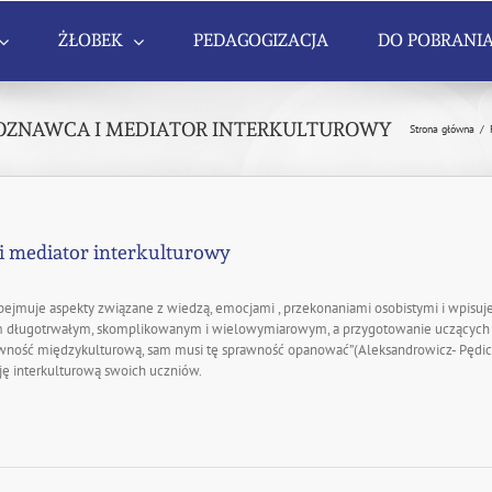
ŻŁOBEK
PEDAGOGIZACJA
DO POBRANI
ROZNAWCA I MEDIATOR INTERKULTUROWY
Strona główna
/
i mediator interkulturowy
jmuje aspekty związane z wiedzą, emocjami , przekonaniami osobistymi i wpisuje 
sem długotrwałym, skomplikowanym i wielowymiarowym, a przygotowanie uczących si
wność międzykulturową, sam musi tę sprawność opanować”(Aleksandrowicz- Pędich).
ję interkulturową swoich uczniów.